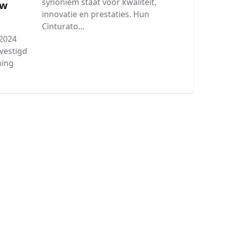
synoniem staat voor kwaliteit,
Uw
innovatie en prestaties. Hun
Cinturato...
 2024
evestigd
ming