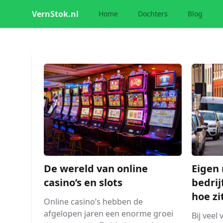
VernStok.nl
Home
Dochters
Blog
De wereld van online
Eigen 
casino’s en slots
bedrij
hoe zi
Online casino’s hebben de
afgelopen jaren een enorme groei
Bij veel